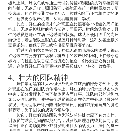
极具上风。球队总或许通过无误的传控和娴熟的技巧掌控竞赛
的节拍，无论是攻击照旧防守，都能正在得当的时辰发力，切
换速率。拜仁擅长通过短传配合、控球和急迅还击相连结的形
式，创设更众攻击机遇，从而吞噬竞赛主动权。
其次，拜仁的控场才气外现正在比照赛各个枢纽的周详把
控上。无论是控球时的稳当转达，照旧还击时的急迅推动，拜
仁的球员总能正在场上迟缓调节状况。球队不会因敌手的高压
而惊惶，老是能以重默的立场应对种种时势，这种从容重默的
竞赛派头，确保了拜仁或许轻松掌握竞赛节拍。
通过周详的竞赛掌管力，拜仁无论面临怎么的敌手，都或
许迟缓左右竞赛的主动权，将敌手的攻击胁制压制正在最小边
界内，而且正在攻击端打出流通的配合，创设出更众得分机
遇。这使得拜仁正在竞赛中老是吞噬优势，轻松打败敌手。
4、壮大的团队精神
拜仁慕尼黑的壮大不但仅外现正在球员的部分才气上，更
外现正在他们的团队协作精神上。拜仁的球员们永远以团队为
中央，部分发挥老是为了整体优点而任事。球队内部的谐和气
氛以及彼此信托，使得每个球员都能正在竞赛中外现出最好的
状况。无论是攻击球员照旧防守球员，他们都深知自身的脚色
和职守，为了团队的成功不懈斗争。
其它，拜仁的训练团队也为球队的告捷供应了有力支柱。
训练员与球员之间的默契配合，以及战略理念的彼此认同，使
得拜仁正在每场竞赛中都能发现出壮大的战役力。拜仁的每一