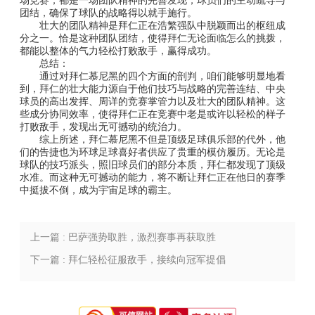
场竞赛，都是一场团队精神的完善发现，球员们的主动疏导与
团结，确保了球队的战略得以就手施行。
壮大的团队精神是拜仁正在浩繁强队中脱颖而出的枢纽成
分之一。恰是这种团队团结，使得拜仁无论面临怎么的挑拨，
都能以整体的气力轻松打败敌手，赢得成功。
总结：
通过对拜仁慕尼黑的四个方面的剖判，咱们能够明显地看
到，拜仁的壮大能力源自于他们技巧与战略的完善连结、中央
球员的高出发挥、周详的竞赛掌管力以及壮大的团队精神。这
些成分协同效率，使得拜仁正在竞赛中老是或许以轻松的样子
打败敌手，发现出无可撼动的统治力。
综上所述，拜仁慕尼黑不但是顶级足球俱乐部的代外，他
们的告捷也为环球足球喜好者供应了贵重的模仿履历。无论是
球队的技巧派头，照旧球员们的部分本质，拜仁都发现了顶级
水准。而这种无可撼动的能力，将不断让拜仁正在他日的赛季
中挺拔不倒，成为宇宙足球的霸主。
上一篇 : 巴萨强势取胜，激烈赛事再获取胜
下一篇 : 拜仁轻松征服敌手，接续向冠军提倡
打击