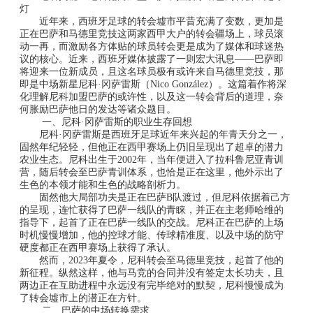
灯
近年来，西班牙足球的转会墟市平昔充满了变数，更加是
正在巴萨和马德里竞技这两家西甲大户的转会疆场上，球员滚
动一再，而激励各方体贴的球员转会更是成为了媒体和球迷热
议的核心。近来，西班牙媒体披露了一则宏大讯息——巴萨即
将迎来一位新成员，且这名球员极有或许来自马德里竞技，那
即是中场新星尼科·冈萨雷斯（Nico González）。这篇着作将深
化理解尼科加盟巴萨的或许性，以及这一转会背后的道理，奈
何胀励巴萨他日的发达等诸众题目。
一、尼科·冈萨雷斯的职业生存回想
尼科·冈萨雷斯是西班牙足球近年来兴起的年青天分之一，
固然年纪轻轻，但他正在西甲赛场上仍旧呈现出了超卓的潜力
农业生态
。尼科出生于2002年，当年便进入了拉科鲁尼亚青训
营，随后转会至巴萨青训体系，也恰是正在这里，他外示出了
生色的本领才能和生色的战略剖析力。
固然他大局部功夫是正在巴萨B队渡过，但尼科依据着己方
的呈现，连忙获得了巴萨一线队的青睐，并正在主老师哈维的
指导下，起首了正在巴萨一线队的交战。尼科正在巴萨的上场
时机慢慢增加，他的控球才能、传球精准度、以及中场的防守
硬度都正在西甲赛场上获得了承认。
然而，2023年夏令，尼科转会至马德里竞技，起首了他的
新征程。纵然这样，他与马竞的合同并没有签定太长功夫，且
两边正在互助进程中永远没有完毕绝对的默契，尼科慢慢成为
了转会墟市上的潜正在方针。
二、巴萨的中场转换需求