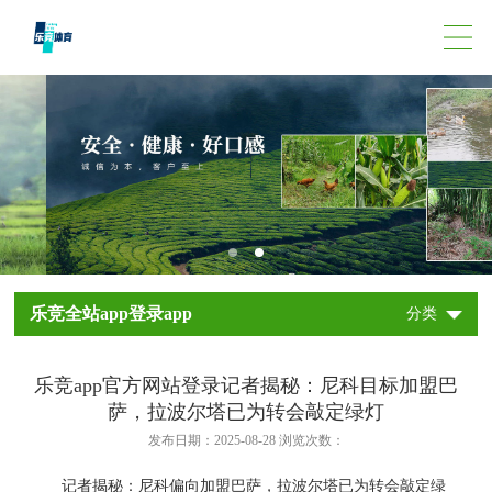
乐竞全站app登录app
分类
乐竞app官方网站登录记者揭秘：尼科目标加盟巴
萨，拉波尔塔已为转会敲定绿灯
发布日期：2025-08-28 浏览次数：
记者揭秘：尼科偏向加盟巴萨，拉波尔塔已为转会敲定绿