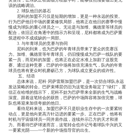
灵便性，让球队正在面临分歧敌手时，能够按照须要做出更无
误的战略调治。
2. 球队他日的基石
尼科的加盟不只仅是短期的增加，更是一种永远的投资。
行为巴萨他日中场的要紧修筑局部，他将正在他日的赛季中慢
慢成为球队的重心球员之一。无论是与加维、佩德里等球员的
配合，依旧正在角逐中的指示力和呈现，尼科都将成为巴萨重
筑进程中不成或缺的一局部。
3. 与年青球员的竞赛与协同
尼科的到来，也为巴萨的年青球员带来了更众的竞赛压
力。加维、佩德里等年青球员，仍旧慢慢成为巴萨一线队的要
紧一员，而尼科的加盟，也将正在必定水准上加剧了这股竞
赛。通过这种竞赛，巴萨的中场将加倍充满生气，队内的年青
球员也将有更众时机磨砺己方，为球队成立更众的或许性。
五、结语
总体来说，尼科·冈萨雷斯加盟巴萨，是一次切合球队永远
发达策略的转会。巴萨束缚层仍旧为这笔业务敲定了“绿灯”，置
信正在哈维的指示下，尼科不妨为巴萨带来全新的生气与战略
深度。跟着这笔转会的获胜，巴萨的中场阵容将加倍完整，球
队也将迎来加倍夸姣的他日。
看待尼科来说，加盟巴萨不只是职业生存中的一次要紧转
动点，更是他向更高方针迈进的要紧一步。正在巴萨，他将有
时机与宇宙级球员一同并肩作战，连续外示己方的天才和潜
力。而看待巴萨球迷而言，这笔转会也许记号着球队中兴的又
一要紧光阴——一个新的中场指导官的出生。